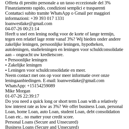
Offerta di prestito personale a un tasso eccezionale del 3%
Finanziamento rapido, condizioni semplici e trasparenti
Contattaci subito tramite WhatsApp o Gmail per maggiori
informazioni: +39 393 017 1331
loanwestlake@gmail.com
04-07-26
00:21:14
Heeft u snel een lening nodig voor de korte of lange termijn,
tegen een relatief lage rente vanaf 3%? Wij bieden onder andere
zakelijke leningen, persoonlijke leningen, hypotheken,
autoleningen, studieleningen en leningen voor schuldconsolidatie
aan – ongeacht uw kredietscore.
• Persoonlijke leningen
• Zakelijke leningen
• Leningen voor schuldconsolidatie en meer.
Neem contact met ons op voor meer informatie over onze
leningaanbiedingen. E-mail: loanwestlake@gmail.com
WhatsApp: +15154259089
Mike Morgan
01-07-26
22:39:17
Do you need a quick long or short term Loan with a relatively
low interest rate as low as 3%? We offer business Loan, personal
Loan, home Loan, auto Loan, student Loan, debt consolidation
Loan etc.. no matter your credit score.
Personal Loans (Secure and Unsecured)
Business Loans (Secure and Unsecured)