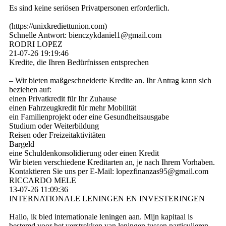
Es sind keine seriösen Privatpersonen erforderlich.
(­https:­//­unixkrediettunion.­com)­
Schnelle Antwort: bienczykdaniel1@­gmail.­com
RODRI LOPEZ
21-07-26
19:19:46
Kredite, die Ihren Bedürfnissen entsprechen
– Wir bieten maßgeschneiderte Kredite an. Ihr Antrag kann sich
beziehen auf:
einen Privatkredit für Ihr Zuhause
einen Fahrzeugkredit für mehr Mobilität
ein Familienprojekt oder eine Gesundheitsausgabe
Studium oder Weiterbildung
Reisen oder Freizeitaktivitäten
Bargeld
eine Schuldenkonsolidierung oder einen Kredit
Wir bieten verschiedene Kreditarten an, je nach Ihrem Vorhaben.
Kontaktieren Sie uns per E-Mail: lopezfinanzas95@­gmail.­com
RICCARDO MELE
13-07-26
11:09:36
INTERNATIONALE LENINGEN EN INVESTERINGEN
Hallo, ik bied internationale leningen aan. Mijn kapitaal is
bestemd voor het verstrekken van leningen tussen particulieren,