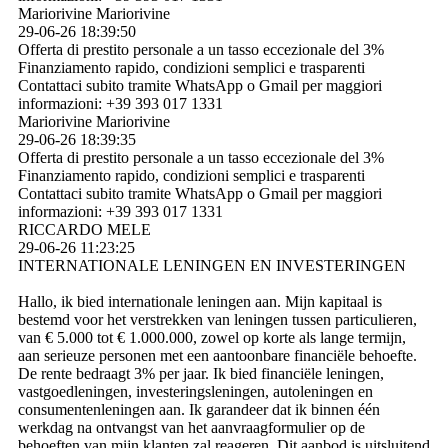
Mariorivine Mariorivine
29-06-26
18:39:50
Offerta di prestito personale a un tasso eccezionale del 3%
Finanziamento rapido, condizioni semplici e trasparenti
Contattaci subito tramite WhatsApp o Gmail per maggiori
informazioni: +39 393 017 1331
Mariorivine Mariorivine
29-06-26
18:39:35
Offerta di prestito personale a un tasso eccezionale del 3%
Finanziamento rapido, condizioni semplici e trasparenti
Contattaci subito tramite WhatsApp o Gmail per maggiori
informazioni: +39 393 017 1331
RICCARDO MELE
29-06-26
11:23:25
INTERNATIONALE LENINGEN EN INVESTERINGEN
Hallo, ik bied internationale leningen aan. Mijn kapitaal is
bestemd voor het verstrekken van leningen tussen particulieren,
van € 5.000 tot € 1.000.000, zowel op korte als lange termijn,
aan serieuze personen met een aantoonbare financiële behoefte.
De rente bedraagt ​​3% per jaar. Ik bied financiële leningen,
vastgoedleningen, investeringsleningen, autoleningen en
consumentenleningen aan. Ik garandeer dat ik binnen één
werkdag na ontvangst van het aanvraagformulier op de
behoeften van mijn klanten zal reageren. Dit aanbod is uitsluitend