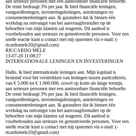
aan serieuze personen met een aantoonbare financiële behoefte.
De rente bedraagt ​​3% per jaar. Ik bied financiële leningen,
vastgoedleningen, investeringsleningen, autoleningen en
consumentenleningen aan. Ik garandeer dat ik binnen één
werkdag na ontvangst van het aanvraagformulier op de
behoeften van mijn klanten zal reageren. Dit aanbod is
voorbehouden aan serieuze en gemotiveerde personen. Voor een
snelle reactie kunt u contact met mij opnemen via e-mail: (­
ricardomele20@­gmail.­com)­
RICCARDO MELE
13-07-26
11:08:27
INTERNATIONALE LENINGEN EN INVESTERINGEN
Hallo, ik bied internationale leningen aan. Mijn kapitaal is
bestemd voor het verstrekken van leningen tussen particulieren,
van € 5.000 tot € 1.000.000, zowel op korte als lange termijn,
aan serieuze personen met een aantoonbare financiële behoefte.
De rente bedraagt ​​3% per jaar. Ik bied financiële leningen,
vastgoedleningen, investeringsleningen, autoleningen en
consumentenleningen aan. Ik garandeer dat ik binnen één
werkdag na ontvangst van het aanvraagformulier op de
behoeften van mijn klanten zal reageren. Dit aanbod is
voorbehouden aan serieuze en gemotiveerde personen. Voor een
snelle reactie kunt u contact met mij opnemen via e-mail: (­
ricardomele20@­gmail.­com)­