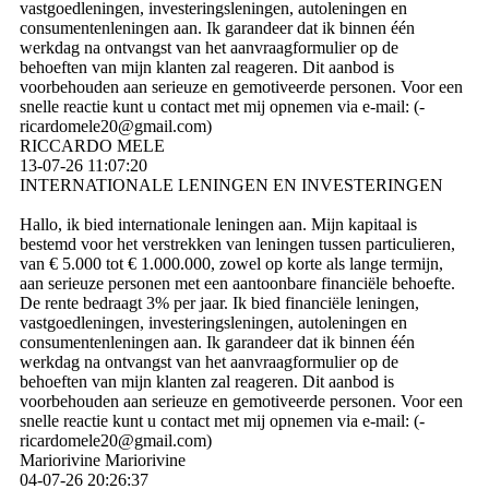
vastgoedleningen, investeringsleningen, autoleningen en
consumentenleningen aan. Ik garandeer dat ik binnen één
werkdag na ontvangst van het aanvraagformulier op de
behoeften van mijn klanten zal reageren. Dit aanbod is
voorbehouden aan serieuze en gemotiveerde personen. Voor een
snelle reactie kunt u contact met mij opnemen via e-mail: (­
ricardomele20@­gmail.­com)­
RICCARDO MELE
13-07-26
11:07:20
INTERNATIONALE LENINGEN EN INVESTERINGEN
Hallo, ik bied internationale leningen aan. Mijn kapitaal is
bestemd voor het verstrekken van leningen tussen particulieren,
van € 5.000 tot € 1.000.000, zowel op korte als lange termijn,
aan serieuze personen met een aantoonbare financiële behoefte.
De rente bedraagt ​​3% per jaar. Ik bied financiële leningen,
vastgoedleningen, investeringsleningen, autoleningen en
consumentenleningen aan. Ik garandeer dat ik binnen één
werkdag na ontvangst van het aanvraagformulier op de
behoeften van mijn klanten zal reageren. Dit aanbod is
voorbehouden aan serieuze en gemotiveerde personen. Voor een
snelle reactie kunt u contact met mij opnemen via e-mail: (­
ricardomele20@­gmail.­com)­
Mariorivine Mariorivine
04-07-26
20:26:37