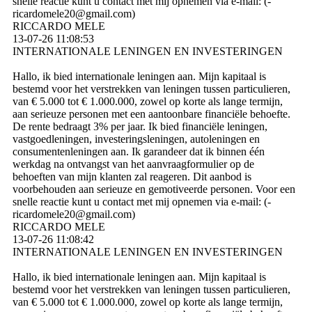
snelle reactie kunt u contact met mij opnemen via e-mail: (­
ricardomele20@­gmail.­com)­
RICCARDO MELE
13-07-26
11:08:53
INTERNATIONALE LENINGEN EN INVESTERINGEN
Hallo, ik bied internationale leningen aan. Mijn kapitaal is
bestemd voor het verstrekken van leningen tussen particulieren,
van € 5.000 tot € 1.000.000, zowel op korte als lange termijn,
aan serieuze personen met een aantoonbare financiële behoefte.
De rente bedraagt ​​3% per jaar. Ik bied financiële leningen,
vastgoedleningen, investeringsleningen, autoleningen en
consumentenleningen aan. Ik garandeer dat ik binnen één
werkdag na ontvangst van het aanvraagformulier op de
behoeften van mijn klanten zal reageren. Dit aanbod is
voorbehouden aan serieuze en gemotiveerde personen. Voor een
snelle reactie kunt u contact met mij opnemen via e-mail: (­
ricardomele20@­gmail.­com)­
RICCARDO MELE
13-07-26
11:08:42
INTERNATIONALE LENINGEN EN INVESTERINGEN
Hallo, ik bied internationale leningen aan. Mijn kapitaal is
bestemd voor het verstrekken van leningen tussen particulieren,
van € 5.000 tot € 1.000.000, zowel op korte als lange termijn,