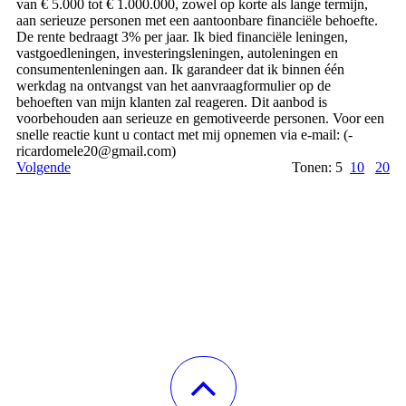
van € 5.000 tot € 1.000.000, zowel op korte als lange termijn,
aan serieuze personen met een aantoonbare financiële behoefte.
De rente bedraagt ​​3% per jaar. Ik bied financiële leningen,
vastgoedleningen, investeringsleningen, autoleningen en
consumentenleningen aan. Ik garandeer dat ik binnen één
werkdag na ontvangst van het aanvraagformulier op de
behoeften van mijn klanten zal reageren. Dit aanbod is
voorbehouden aan serieuze en gemotiveerde personen. Voor een
snelle reactie kunt u contact met mij opnemen via e-mail: (­
ricardomele20@­gmail.­com)­
Volgende
Tonen: 5
10
20