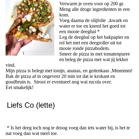
Verwarm je oven voor op 200 gr.
Meng alle droge ingredienten in een
kom.
Voeg daarna de olijfolie ,kwark en
water er toe en kneed het goed tot
een mooie deegbal *
Leg de deegbal op het bakpapier en
rol het met een deegroller uit tot
mooie ronde pizzabodem.
Smeer de pizza in met tomatenpuree
en beleg de pizza met wat jij lekker
vind.
Mijn pizza is belegt met tonijn, ananas, en geitenkaas ,Mmmmm!
Bak de pizza af in ongeveer 20 min tot dat ie krokant en
goudbruin is. Strooi er eventueel nog wat rucola over.
Eet smakelijk!
Liefs Co (lette)
* Is het deeg toch nog te droog voeg dan iets water bij, is het te
nat voeg dan wat meel toe.