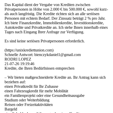
Das Kapital dient der Vergabe von Krediten zwischen
Privatpersonen in Höhe von 2.000 € bis 500.000 €, sowohl kurz-
als auch langfristig. Die Kredite richten sich an alle seriösen
Personen mit echtem Bedarf. Der Zinssatz beträgt 2 % pro Jahr.
Ich biete Finanzkredite, Immobilienkredite, Investitionskredite,
Autokredite und Privatkredite an. Ich stehe Ihnen innerhalb eines
Tages nach Eingang Ihrer Anfrage zur Verfügung.
Es sind keine seriösen Privatpersonen erforderlich.
(­https:­//­unixkrediettunion.­com)­
Schnelle Antwort: bienczykdaniel1@­gmail.­com
RODRI LOPEZ
21-07-26
19:19:46
Kredite, die Ihren Bedürfnissen entsprechen
– Wir bieten maßgeschneiderte Kredite an. Ihr Antrag kann sich
beziehen auf:
einen Privatkredit für Ihr Zuhause
einen Fahrzeugkredit für mehr Mobilität
ein Familienprojekt oder eine Gesundheitsausgabe
Studium oder Weiterbildung
Reisen oder Freizeitaktivitäten
Bargeld