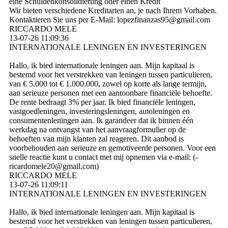
eine Schuldenkonsolidierung oder einen Kredit
Wir bieten verschiedene Kreditarten an, je nach Ihrem Vorhaben.
Kontaktieren Sie uns per E-Mail: lopezfinanzas95@­gmail.­com
RICCARDO MELE
13-07-26
11:09:36
INTERNATIONALE LENINGEN EN INVESTERINGEN
Hallo, ik bied internationale leningen aan. Mijn kapitaal is
bestemd voor het verstrekken van leningen tussen particulieren,
van € 5.000 tot € 1.000.000, zowel op korte als lange termijn,
aan serieuze personen met een aantoonbare financiële behoefte.
De rente bedraagt ​​3% per jaar. Ik bied financiële leningen,
vastgoedleningen, investeringsleningen, autoleningen en
consumentenleningen aan. Ik garandeer dat ik binnen één
werkdag na ontvangst van het aanvraagformulier op de
behoeften van mijn klanten zal reageren. Dit aanbod is
voorbehouden aan serieuze en gemotiveerde personen. Voor een
snelle reactie kunt u contact met mij opnemen via e-mail: (­
ricardomele20@­gmail.­com)­
RICCARDO MELE
13-07-26
11:09:11
INTERNATIONALE LENINGEN EN INVESTERINGEN
Hallo, ik bied internationale leningen aan. Mijn kapitaal is
bestemd voor het verstrekken van leningen tussen particulieren,