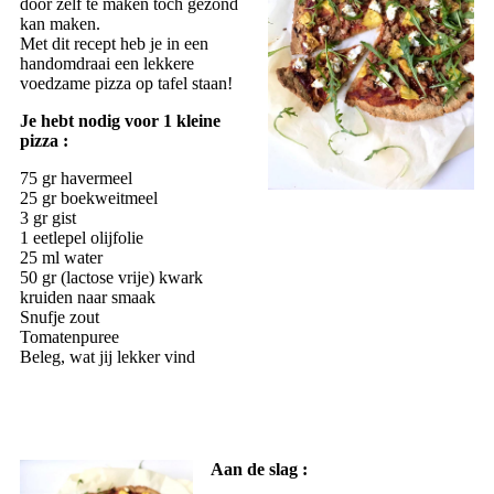
door zelf te maken toch gezond
kan maken.
Met dit recept heb je in een
handomdraai een lekkere
voedzame pizza op tafel staan!
Je hebt nodig voor 1 kleine
pizza :
75 gr havermeel
25 gr boekweitmeel
3 gr gist
1 eetlepel olijfolie
25 ml water
50 gr (lactose vrije) kwark
kruiden naar smaak
Snufje zout
Tomatenpuree
Beleg, wat jij lekker vind
Aan de slag :