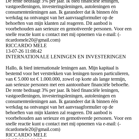
De rente bedraagt ​​3% per jaar. Ik bied financiële leningen,
vastgoedleningen, investeringsleningen, autoleningen en
consumentenleningen aan. Ik garandeer dat ik binnen één
werkdag na ontvangst van het aanvraagformulier op de
behoeften van mijn klanten zal reageren. Dit aanbod is
voorbehouden aan serieuze en gemotiveerde personen. Voor een
snelle reactie kunt u contact met mij opnemen via e-mail: (­
ricardomele20@­gmail.­com)­
RICCARDO MELE
13-07-26
11:08:42
INTERNATIONALE LENINGEN EN INVESTERINGEN
Hallo, ik bied internationale leningen aan. Mijn kapitaal is
bestemd voor het verstrekken van leningen tussen particulieren,
van € 5.000 tot € 1.000.000, zowel op korte als lange termijn,
aan serieuze personen met een aantoonbare financiële behoefte.
De rente bedraagt ​​3% per jaar. Ik bied financiële leningen,
vastgoedleningen, investeringsleningen, autoleningen en
consumentenleningen aan. Ik garandeer dat ik binnen één
werkdag na ontvangst van het aanvraagformulier op de
behoeften van mijn klanten zal reageren. Dit aanbod is
voorbehouden aan serieuze en gemotiveerde personen. Voor een
snelle reactie kunt u contact met mij opnemen via e-mail: (­
ricardomele20@­gmail.­com)­
RICCARDO MELE