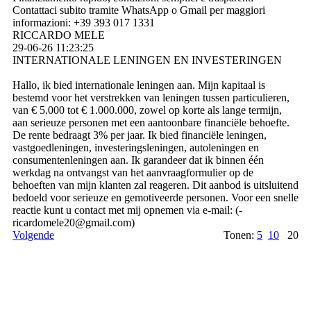
Contattaci subito tramite WhatsApp o Gmail per maggiori
informazioni: +39 393 017 1331
RICCARDO MELE
29-06-26
11:23:25
INTERNATIONALE LENINGEN EN INVESTERINGEN
Hallo, ik bied internationale leningen aan. Mijn kapitaal is
bestemd voor het verstrekken van leningen tussen particulieren,
van € 5.000 tot € 1.000.000, zowel op korte als lange termijn,
aan serieuze personen met een aantoonbare financiële behoefte.
De rente bedraagt ​​3% per jaar. Ik bied financiële leningen,
vastgoedleningen, investeringsleningen, autoleningen en
consumentenleningen aan. Ik garandeer dat ik binnen één
werkdag na ontvangst van het aanvraagformulier op de
behoeften van mijn klanten zal reageren. Dit aanbod is uitsluitend
bedoeld voor serieuze en gemotiveerde personen. Voor een snelle
reactie kunt u contact met mij opnemen via e-mail: (­
ricardomele20@­gmail.­com)­
Volgende
Tonen:
5
10
20