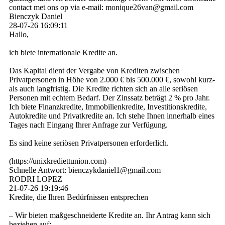
contact met ons op via e-mail: monique26van@gmail.com
Bienczyk Daniel
28-07-26
16:09:11
Hallo,
ich biete internationale Kredite an.
Das Kapital dient der Vergabe von Krediten zwischen
Privatpersonen in Höhe von 2.000 € bis 500.000 €, sowohl kurz-
als auch langfristig. Die Kredite richten sich an alle seriösen
Personen mit echtem Bedarf. Der Zinssatz beträgt 2 % pro Jahr.
Ich biete Finanzkredite, Immobilienkredite, Investitionskredite,
Autokredite und Privatkredite an. Ich stehe Ihnen innerhalb eines
Tages nach Eingang Ihrer Anfrage zur Verfügung.
Es sind keine seriösen Privatpersonen erforderlich.
(­https:­//­unixkrediettunion.­com)­
Schnelle Antwort: bienczykdaniel1@­gmail.­com
RODRI LOPEZ
21-07-26
19:19:46
Kredite, die Ihren Bedürfnissen entsprechen
– Wir bieten maßgeschneiderte Kredite an. Ihr Antrag kann sich
beziehen auf: