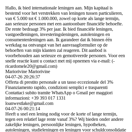
Hallo, ik bied internationale leningen aan. Mijn kapitaal is
bestemd voor het verstrekken van leningen tussen particulieren,
van € 5.000 tot € 1.000.000, zowel op korte als lange termijn,
aan serieuze personen met een aantoonbare financiële behoefte.
De rente bedraagt ​​3% per jaar. Ik bied financiële leningen,
vastgoedleningen, investeringsleningen, autoleningen en
consumentenleningen aan. Ik garandeer dat ik binnen één
werkdag na ontvangst van het aanvraagformulier op de
behoeften van mijn klanten zal reageren. Dit aanbod is
voorbehouden aan serieuze en gemotiveerde personen. Voor een
snelle reactie kunt u contact met mij opnemen via e-mail: (­
ricardomele20@­gmail.­com)­
Mariorivine Mariorivine
04-07-26
20:26:37
Offerta di prestito personale a un tasso eccezionale del 3%
Finanziamento rapido, condizioni semplici e trasparenti
Contattaci subito tramite WhatsApp o Gmail per maggiori
informazioni: +39 393 017 1331
loanwestlake@gmail.com
04-07-26
00:21:14
Heeft u snel een lening nodig voor de korte of lange termijn,
tegen een relatief lage rente vanaf 3%? Wij bieden onder andere
zakelijke leningen, persoonlijke leningen, hypotheken,
autoleningen, studieleningen en leningen voor schuldconsolidatie