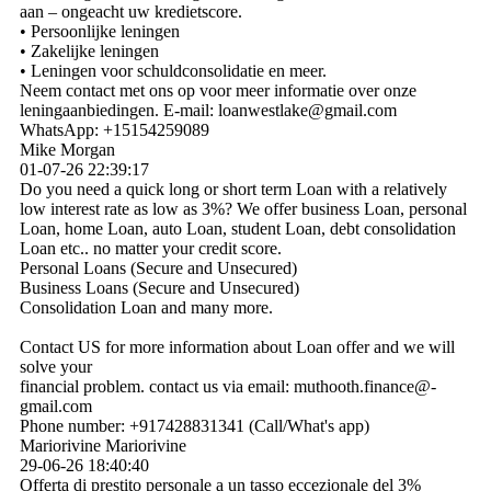
aan – ongeacht uw kredietscore.
• Persoonlijke leningen
• Zakelijke leningen
• Leningen voor schuldconsolidatie en meer.
Neem contact met ons op voor meer informatie over onze
leningaanbiedingen. E-mail: loanwestlake@gmail.com
WhatsApp: +15154259089
Mike Morgan
01-07-26
22:39:17
Do you need a quick long or short term Loan with a relatively
low interest rate as low as 3%? We offer business Loan, personal
Loan, home Loan, auto Loan, student Loan, debt consolidation
Loan etc.. no matter your credit score.
Personal Loans (Secure and Unsecured)
Business Loans (Secure and Unsecured)
Consolidation Loan and many more.
Contact US for more information about Loan offer and we will
solve your
financial problem. contact us via email: muthooth.­finance@­
gmail.­com
Phone number: +917428831341 (Call/What's app)
Mariorivine Mariorivine
29-06-26
18:40:40
Offerta di prestito personale a un tasso eccezionale del 3%