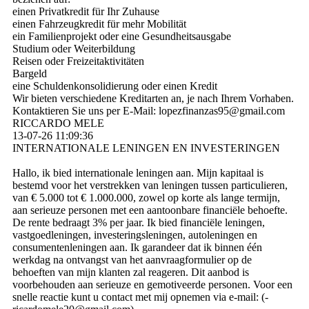
einen Privatkredit für Ihr Zuhause
einen Fahrzeugkredit für mehr Mobilität
ein Familienprojekt oder eine Gesundheitsausgabe
Studium oder Weiterbildung
Reisen oder Freizeitaktivitäten
Bargeld
eine Schuldenkonsolidierung oder einen Kredit
Wir bieten verschiedene Kreditarten an, je nach Ihrem Vorhaben.
Kontaktieren Sie uns per E-Mail: lopezfinanzas95@­gmail.­com
RICCARDO MELE
13-07-26
11:09:36
INTERNATIONALE LENINGEN EN INVESTERINGEN
Hallo, ik bied internationale leningen aan. Mijn kapitaal is
bestemd voor het verstrekken van leningen tussen particulieren,
van € 5.000 tot € 1.000.000, zowel op korte als lange termijn,
aan serieuze personen met een aantoonbare financiële behoefte.
De rente bedraagt ​​3% per jaar. Ik bied financiële leningen,
vastgoedleningen, investeringsleningen, autoleningen en
consumentenleningen aan. Ik garandeer dat ik binnen één
werkdag na ontvangst van het aanvraagformulier op de
behoeften van mijn klanten zal reageren. Dit aanbod is
voorbehouden aan serieuze en gemotiveerde personen. Voor een
snelle reactie kunt u contact met mij opnemen via e-mail: (­