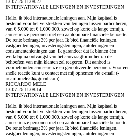
13-07-26
11:08:27
INTERNATIONALE LENINGEN EN INVESTERINGEN
Hallo, ik bied internationale leningen aan. Mijn kapitaal is
bestemd voor het verstrekken van leningen tussen particulieren,
van € 5.000 tot € 1.000.000, zowel op korte als lange termijn,
aan serieuze personen met een aantoonbare financiële behoefte.
De rente bedraagt ​​3% per jaar. Ik bied financiële leningen,
vastgoedleningen, investeringsleningen, autoleningen en
consumentenleningen aan. Ik garandeer dat ik binnen één
werkdag na ontvangst van het aanvraagformulier op de
behoeften van mijn klanten zal reageren. Dit aanbod is
voorbehouden aan serieuze en gemotiveerde personen. Voor een
snelle reactie kunt u contact met mij opnemen via e-mail: (­
ricardomele20@­gmail.­com)­
RICCARDO MELE
13-07-26
11:08:14
INTERNATIONALE LENINGEN EN INVESTERINGEN
Hallo, ik bied internationale leningen aan. Mijn kapitaal is
bestemd voor het verstrekken van leningen tussen particulieren,
van € 5.000 tot € 1.000.000, zowel op korte als lange termijn,
aan serieuze personen met een aantoonbare financiële behoefte.
De rente bedraagt ​​3% per jaar. Ik bied financiële leningen,
vastgoedleningen, investeringsleningen, autoleningen en