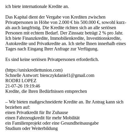
ich biete internationale Kredite an.
Das Kapital dient der Vergabe von Krediten zwischen
Privatpersonen in Höhe von 2.000 € bis 500.000 €, sowohl kurz-
als auch langfristig. Die Kredite richten sich an alle seriösen
Personen mit echtem Bedarf. Der Zinssatz beträgt 2 % pro Jahr.
Ich biete Finanzkredite, Immobilienkredite, Investitionskredite,
Autokredite und Privatkredite an. Ich stehe Ihnen innerhalb eines
Tages nach Eingang Ihrer Anfrage zur Verfügung.
Es sind keine seriösen Privatpersonen erforderlich.
(­https:­//­unixkrediettunion.­com)­
Schnelle Antwort: bienczykdaniel1@­gmail.­com
RODRI LOPEZ
21-07-26
19:19:46
Kredite, die Ihren Bedürfnissen entsprechen
– Wir bieten maßgeschneiderte Kredite an. Ihr Antrag kann sich
beziehen auf:
einen Privatkredit für Ihr Zuhause
einen Fahrzeugkredit für mehr Mobilität
ein Familienprojekt oder eine Gesundheitsausgabe
Studium oder Weiterbildung