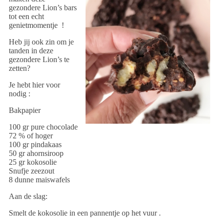
gezondere Lion’s bars
tot een echt
genietmomentje !
Heb jij ook zin om je
tanden in deze
gezondere Lion’s te
zetten?
Je hebt hier voor
nodig :
Bakpapier
100 gr pure chocolade
72 % of hoger
100 gr pindakaas
50 gr ahornsiroop
25 gr kokosolie
Snufje zeezout
8 dunne maiswafels
Aan de slag:
Smelt de kokosolie in een pannentje op het vuur .