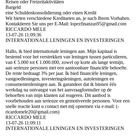
Reisen oder Freizeitaktivitäten
Bargeld
eine Schuldenkonsolidierung oder einen Kredit
Wir bieten verschiedene Kreditarten an, je nach Ihrem Vorhaben.
Kontaktieren Sie uns per E-Mail: lopezfinanzas95@­gmail.­com
RICCARDO MELE
13-07-26
11:09:36
INTERNATIONALE LENINGEN EN INVESTERINGEN
Hallo, ik bied internationale leningen aan. Mijn kapitaal is
bestemd voor het verstrekken van leningen tussen particulieren,
van € 5.000 tot € 1.000.000, zowel op korte als lange termijn,
aan serieuze personen met een aantoonbare financiële behoefte.
De rente bedraagt ​​3% per jaar. Ik bied financiële leningen,
vastgoedleningen, investeringsleningen, autoleningen en
consumentenleningen aan. Ik garandeer dat ik binnen één
werkdag na ontvangst van het aanvraagformulier op de
behoeften van mijn klanten zal reageren. Dit aanbod is
voorbehouden aan serieuze en gemotiveerde personen. Voor een
snelle reactie kunt u contact met mij opnemen via e-mail: (­
ricardomele20@­gmail.­com)­
RICCARDO MELE
13-07-26
11:09:11
INTERNATIONALE LENINGEN EN INVESTERINGEN