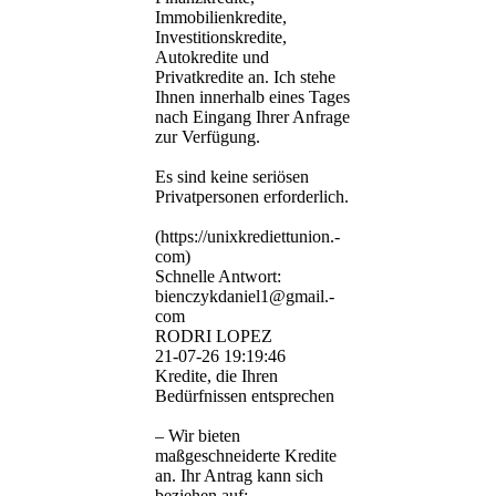
Immobilienkredite,
Investitionskredite,
Autokredite und
Privatkredite an. Ich stehe
Ihnen innerhalb eines Tages
nach Eingang Ihrer Anfrage
zur Verfügung.
Es sind keine seriösen
Privatpersonen erforderlich.
(­https:­//­unixkrediettunion.­
com)­
Schnelle Antwort:
bienczykdaniel1@­gmail.­
com
RODRI LOPEZ
21-07-26
19:19:46
Kredite, die Ihren
Bedürfnissen entsprechen
– Wir bieten
maßgeschneiderte Kredite
an. Ihr Antrag kann sich
beziehen auf: