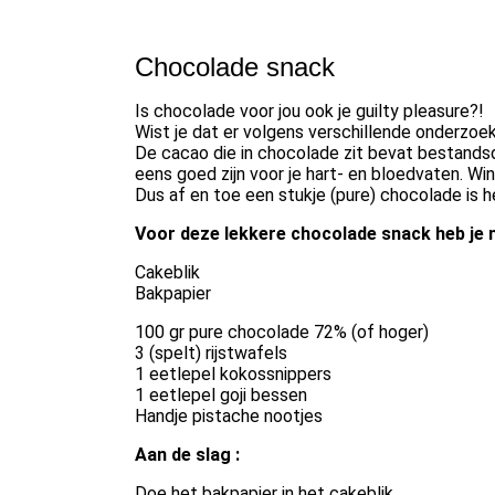
Chocolade snack
Is chocolade voor jou ook je guilty pleasure?!
Wist je dat er volgens verschillende onderzoe
De cacao die in chocolade zit bevat bestandsd
eens goed zijn voor je hart- en bloedvaten. Win w
Dus af en toe een stukje (pure) chocolade is 
Voor deze lekkere chocolade snack heb je n
Cakeblik
Bakpapier
100 gr pure chocolade 72% (of hoger)
3 (spelt) rijstwafels
1 eetlepel kokossnippers
1 eetlepel goji bessen
Handje pistache nootjes
Aan de slag :
Doe het bakpapier in het cakeblik