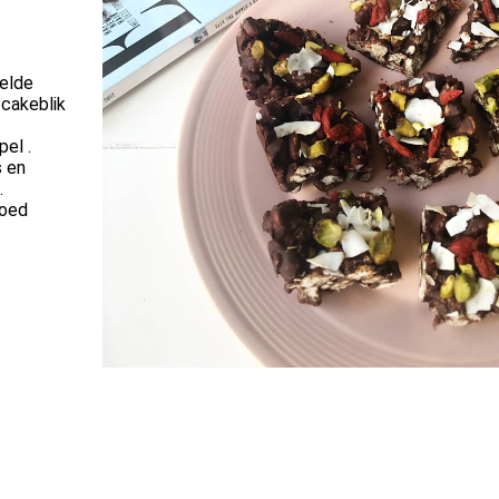
elde
 cakeblik
el .
s en
.
goed