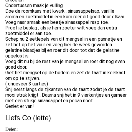
Ondertussen maak je vulling.
Doe de roomkaas met kwark , sinaasappelsap, vanille
aroma en zoetmiddel in een kom roer dit goed door elkaar .
Voeg naar smaak een beetje sinaasappel rasp toe.
Proef je beslag , als je hem zoeter wilt voeg dan extra
zoetmiddel er aan toe.
Schep nu 2 eetlepels van dit mengsel in een pannetje en
zet het op het vuur en voeg hier de week geworden
gelatine blaadjes bij en roer dit door tot dat de gelatine
opgelost is.
Voeg dit nu bij de rest van je mengsel en roer dit nog even
goed door.
Giet het mengsel op de bodem en zet de taart in koelkast
om op te stijven.
( ongeveer 3 uurtjes)
Snij eerst langs de zijkanten van de taart zodat je de taart
mooi strak krijgt . Daarna snij het in 9 vierkantjes en garneer
met een stukje sinaasappel en pecan noot.
Geniet er van!
Liefs Co (lette)
Delen: