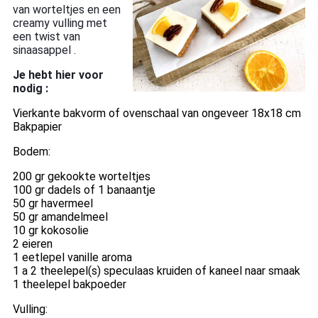
van worteltjes en een
creamy vulling met
een twist van
sinaasappel .
Je hebt hier voor
nodig :
Vierkante bakvorm of ovenschaal van ongeveer 18x18 cm
Bakpapier
Bodem:
200 gr gekookte worteltjes
100 gr dadels of 1 banaantje
50 gr havermeel
50 gr amandelmeel
10 gr kokosolie
2 eieren
1 eetlepel vanille aroma
1 a 2 theelepel(s) speculaas kruiden of kaneel naar smaak
1 theelepel bakpoeder
Vulling: