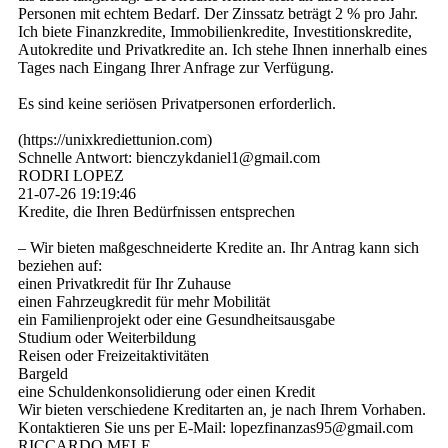
Personen mit echtem Bedarf. Der Zinssatz beträgt 2 % pro Jahr.
Ich biete Finanzkredite, Immobilienkredite, Investitionskredite,
Autokredite und Privatkredite an. Ich stehe Ihnen innerhalb eines
Tages nach Eingang Ihrer Anfrage zur Verfügung.
Es sind keine seriösen Privatpersonen erforderlich.
(­https:­//­unixkrediettunion.­com)­
Schnelle Antwort: bienczykdaniel1@­gmail.­com
RODRI LOPEZ
21-07-26
19:19:46
Kredite, die Ihren Bedürfnissen entsprechen
– Wir bieten maßgeschneiderte Kredite an. Ihr Antrag kann sich
beziehen auf:
einen Privatkredit für Ihr Zuhause
einen Fahrzeugkredit für mehr Mobilität
ein Familienprojekt oder eine Gesundheitsausgabe
Studium oder Weiterbildung
Reisen oder Freizeitaktivitäten
Bargeld
eine Schuldenkonsolidierung oder einen Kredit
Wir bieten verschiedene Kreditarten an, je nach Ihrem Vorhaben.
Kontaktieren Sie uns per E-Mail: lopezfinanzas95@­gmail.­com
RICCARDO MELE