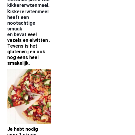
kikkererwtenmeel.
k
ikkererwtenmeel
heeft een
nootachtige
smaak
en bevat
veel
vezels en eiwitten .
Tevens is het
glutenvrij en ook
nog eens heel
smakelijk.
Je hebt nodig
voor
1 pizza: