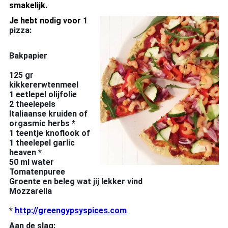
smakelijk.
Je hebt nodig voor
1
pizza:
Bakpapier
125 gr
kikkererwtenmeel
1 eetlepel olijfolie
2 theelepels
Italiaanse kruiden of
orgasmic herbs *
1 teentje knoflook of
1 theelepel garlic
heaven *
50 ml water
Tomatenpuree
Groente en beleg wat jij lekker vind
Mozzarella
*
http://greengypsyspices.com
Aan de slag: