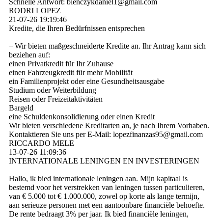
Schnelle Antwort: bienczykdaniel1@­gmail.­com
RODRI LOPEZ
21-07-26
19:19:46
Kredite, die Ihren Bedürfnissen entsprechen
– Wir bieten maßgeschneiderte Kredite an. Ihr Antrag kann sich
beziehen auf:
einen Privatkredit für Ihr Zuhause
einen Fahrzeugkredit für mehr Mobilität
ein Familienprojekt oder eine Gesundheitsausgabe
Studium oder Weiterbildung
Reisen oder Freizeitaktivitäten
Bargeld
eine Schuldenkonsolidierung oder einen Kredit
Wir bieten verschiedene Kreditarten an, je nach Ihrem Vorhaben.
Kontaktieren Sie uns per E-Mail: lopezfinanzas95@­gmail.­com
RICCARDO MELE
13-07-26
11:09:36
INTERNATIONALE LENINGEN EN INVESTERINGEN
Hallo, ik bied internationale leningen aan. Mijn kapitaal is
bestemd voor het verstrekken van leningen tussen particulieren,
van € 5.000 tot € 1.000.000, zowel op korte als lange termijn,
aan serieuze personen met een aantoonbare financiële behoefte.
De rente bedraagt ​​3% per jaar. Ik bied financiële leningen,