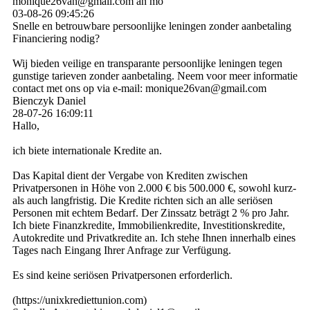
monique26van@gmail.com an mo
03-08-26
09:45:26
Snelle en betrouwbare persoonlijke leningen zonder aanbetaling
Financiering nodig?
Wij bieden veilige en transparante persoonlijke leningen tegen
gunstige tarieven zonder aanbetaling. Neem voor meer informatie
contact met ons op via e-mail: monique26van@gmail.com
Bienczyk Daniel
28-07-26
16:09:11
Hallo,
ich biete internationale Kredite an.
Das Kapital dient der Vergabe von Krediten zwischen
Privatpersonen in Höhe von 2.000 € bis 500.000 €, sowohl kurz-
als auch langfristig. Die Kredite richten sich an alle seriösen
Personen mit echtem Bedarf. Der Zinssatz beträgt 2 % pro Jahr.
Ich biete Finanzkredite, Immobilienkredite, Investitionskredite,
Autokredite und Privatkredite an. Ich stehe Ihnen innerhalb eines
Tages nach Eingang Ihrer Anfrage zur Verfügung.
Es sind keine seriösen Privatpersonen erforderlich.
(­https:­//­unixkrediettunion.­com)­