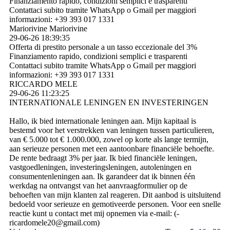
Finanziamento rapido, condizioni semplici e trasparenti
Contattaci subito tramite WhatsApp o Gmail per maggiori
informazioni: +39 393 017 1331
Mariorivine Mariorivine
29-06-26
18:39:35
Offerta di prestito personale a un tasso eccezionale del 3%
Finanziamento rapido, condizioni semplici e trasparenti
Contattaci subito tramite WhatsApp o Gmail per maggiori
informazioni: +39 393 017 1331
RICCARDO MELE
29-06-26
11:23:25
INTERNATIONALE LENINGEN EN INVESTERINGEN
Hallo, ik bied internationale leningen aan. Mijn kapitaal is
bestemd voor het verstrekken van leningen tussen particulieren,
van € 5.000 tot € 1.000.000, zowel op korte als lange termijn,
aan serieuze personen met een aantoonbare financiële behoefte.
De rente bedraagt ​​3% per jaar. Ik bied financiële leningen,
vastgoedleningen, investeringsleningen, autoleningen en
consumentenleningen aan. Ik garandeer dat ik binnen één
werkdag na ontvangst van het aanvraagformulier op de
behoeften van mijn klanten zal reageren. Dit aanbod is uitsluitend
bedoeld voor serieuze en gemotiveerde personen. Voor een snelle
reactie kunt u contact met mij opnemen via e-mail: (­
ricardomele20@­gmail.­com)­