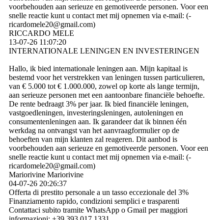
voorbehouden aan serieuze en gemotiveerde personen. Voor een
snelle reactie kunt u contact met mij opnemen via e-mail: (­
ricardomele20@­gmail.­com)­
RICCARDO MELE
13-07-26
11:07:20
INTERNATIONALE LENINGEN EN INVESTERINGEN
Hallo, ik bied internationale leningen aan. Mijn kapitaal is
bestemd voor het verstrekken van leningen tussen particulieren,
van € 5.000 tot € 1.000.000, zowel op korte als lange termijn,
aan serieuze personen met een aantoonbare financiële behoefte.
De rente bedraagt ​​3% per jaar. Ik bied financiële leningen,
vastgoedleningen, investeringsleningen, autoleningen en
consumentenleningen aan. Ik garandeer dat ik binnen één
werkdag na ontvangst van het aanvraagformulier op de
behoeften van mijn klanten zal reageren. Dit aanbod is
voorbehouden aan serieuze en gemotiveerde personen. Voor een
snelle reactie kunt u contact met mij opnemen via e-mail: (­
ricardomele20@­gmail.­com)­
Mariorivine Mariorivine
04-07-26
20:26:37
Offerta di prestito personale a un tasso eccezionale del 3%
Finanziamento rapido, condizioni semplici e trasparenti
Contattaci subito tramite WhatsApp o Gmail per maggiori
informazioni: +39 393 017 1331