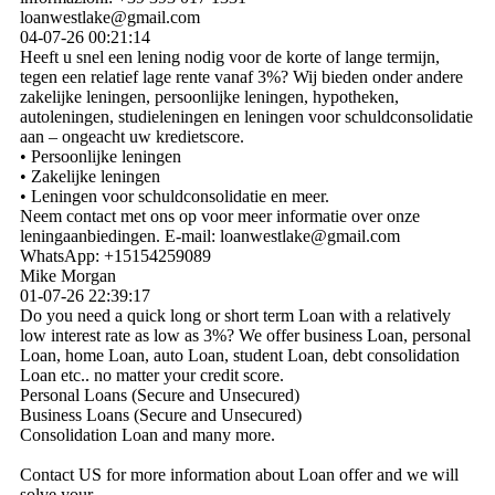
loanwestlake@gmail.com
04-07-26
00:21:14
Heeft u snel een lening nodig voor de korte of lange termijn,
tegen een relatief lage rente vanaf 3%? Wij bieden onder andere
zakelijke leningen, persoonlijke leningen, hypotheken,
autoleningen, studieleningen en leningen voor schuldconsolidatie
aan – ongeacht uw kredietscore.
• Persoonlijke leningen
• Zakelijke leningen
• Leningen voor schuldconsolidatie en meer.
Neem contact met ons op voor meer informatie over onze
leningaanbiedingen. E-mail: loanwestlake@gmail.com
WhatsApp: +15154259089
Mike Morgan
01-07-26
22:39:17
Do you need a quick long or short term Loan with a relatively
low interest rate as low as 3%? We offer business Loan, personal
Loan, home Loan, auto Loan, student Loan, debt consolidation
Loan etc.. no matter your credit score.
Personal Loans (Secure and Unsecured)
Business Loans (Secure and Unsecured)
Consolidation Loan and many more.
Contact US for more information about Loan offer and we will
solve your