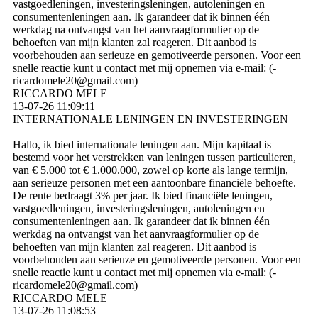
vastgoedleningen, investeringsleningen, autoleningen en
consumentenleningen aan. Ik garandeer dat ik binnen één
werkdag na ontvangst van het aanvraagformulier op de
behoeften van mijn klanten zal reageren. Dit aanbod is
voorbehouden aan serieuze en gemotiveerde personen. Voor een
snelle reactie kunt u contact met mij opnemen via e-mail: (­
ricardomele20@­gmail.­com)­
RICCARDO MELE
13-07-26
11:09:11
INTERNATIONALE LENINGEN EN INVESTERINGEN
Hallo, ik bied internationale leningen aan. Mijn kapitaal is
bestemd voor het verstrekken van leningen tussen particulieren,
van € 5.000 tot € 1.000.000, zowel op korte als lange termijn,
aan serieuze personen met een aantoonbare financiële behoefte.
De rente bedraagt ​​3% per jaar. Ik bied financiële leningen,
vastgoedleningen, investeringsleningen, autoleningen en
consumentenleningen aan. Ik garandeer dat ik binnen één
werkdag na ontvangst van het aanvraagformulier op de
behoeften van mijn klanten zal reageren. Dit aanbod is
voorbehouden aan serieuze en gemotiveerde personen. Voor een
snelle reactie kunt u contact met mij opnemen via e-mail: (­
ricardomele20@­gmail.­com)­
RICCARDO MELE
13-07-26
11:08:53